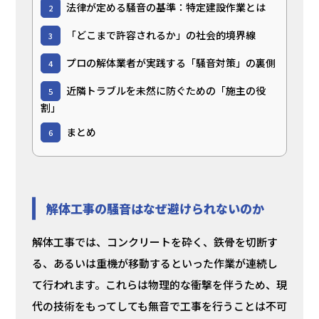
法律が定める騒音の基準：特定建設作業とは
2
「どこまで許容されるか」の社会的境界線
3
プロの解体業者が実践する「騒音対策」の裏側
4
近隣トラブルを未然に防ぐための「施主の役
5
割」
まとめ
6
解体工事の騒音はなぜ避けられないのか
解体工事では、コンクリートを砕く、鉄骨を切断す
る、あるいは重機が移動するといった作業が連続し
て行われます。これらは物理的な衝撃を伴うため、現
代の技術をもってしても無音で工事を行うことは不可