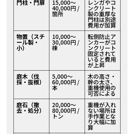
門柱・門扉
15,000〜
レンガやコ
40,000円 /
ンクリート
箇所
製の重厚な
門柱は別途
費用が加算
物置（スチ
10,000〜
転倒防止ア
ール製・
30,000円 /
ンカーがコ
小）
棟
ンクリート
固定されて
いると費用
が上昇
庭木（伐
5,000〜
木の高さ・
採・抜根）
60,000円 /
幹の太さ、
本
重機使用の
可否による
庭石（撤
20,000〜
重機が入れ
去・処分）
80,000円 /
ない場所は
トン
手作業とな
り大幅に加
算