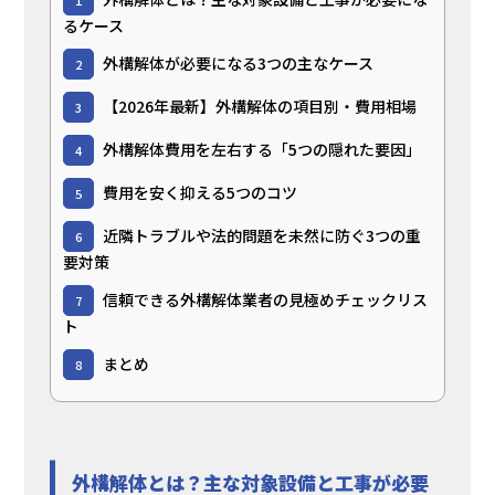
るケース
外構解体が必要になる3つの主なケース
2
【2026年最新】外構解体の項目別・費用相場
3
外構解体費用を左右する「5つの隠れた要因」
4
費用を安く抑える5つのコツ
5
近隣トラブルや法的問題を未然に防ぐ3つの重
6
要対策
信頼できる外構解体業者の見極めチェックリス
7
ト
まとめ
8
外構解体とは？主な対象設備と工事が必要