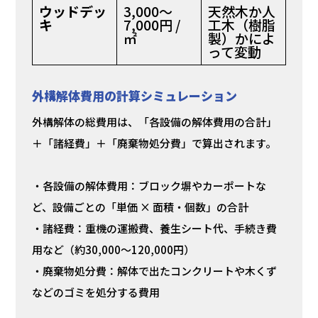
ウッドデッ
3,000〜
天然木か人
キ
7,000円 /
工木（樹脂
㎡
製）かによ
って変動
外構解体費用の計算シミュレーション
外構解体の総費用は、「各設備の解体費用の合計」
＋「諸経費」＋「廃棄物処分費」で算出されます。
・各設備の解体費用：ブロック塀やカーポートな
ど、設備ごとの「単価 × 面積・個数」の合計
・諸経費：重機の運搬費、養生シート代、手続き費
用など（約30,000〜120,000円）
・廃棄物処分費：解体で出たコンクリートや木くず
などのゴミを処分する費用