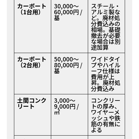
カーポート
30,000〜
スチール・
（1台用）
60,000円 /
アルミ製な
基
ど。廃材処
分費込みの
相場。基礎
撤去が必要
な場合は別
途加算
カーポート
50,000〜
ワイドタイ
（2台用）
80,000円 /
プやハイル
基
ーフ仕様は
費用が上
昇。廃材処
分費込み
土間コンク
3,000〜
コンクリー
リート
9,000円 /
トの厚み、
㎡
ワイヤーメ
ッシュや鉄
筋の有無に
よる