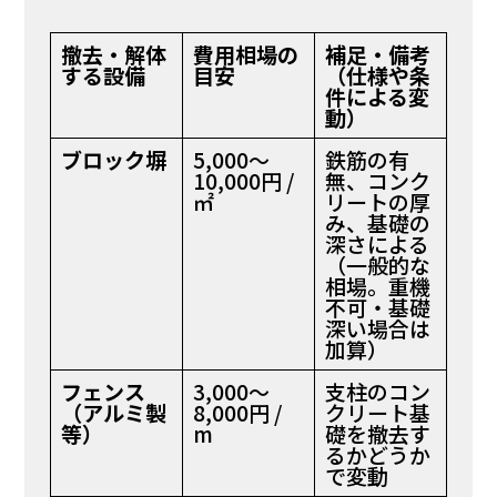
撤去・解体
費用相場の
補足・備考
する設備
目安
（仕様や条
件による変
動）
ブロック塀
5,000〜
鉄筋の有
10,000円 /
無、コンク
㎡
リートの厚
み、基礎の
深さによる
（一般的な
相場。重機
不可・基礎
深い場合は
加算）
フェンス
3,000〜
支柱のコン
（アルミ製
8,000円 /
クリート基
等）
m
礎を撤去す
るかどうか
で変動