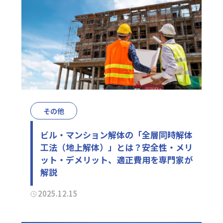
その他
ビル・マンション解体の「全層同時解体
工法（地上解体）」とは？安全性・メリ
ット・デメリット、適正費用を専門家が
解説
2025.12.15