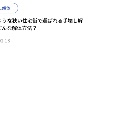
し解体
ような狭い住宅街で選ばれる手壊し解
どんな解体方法？
02.13