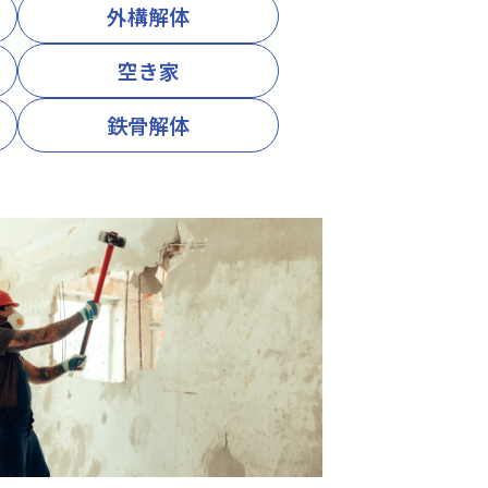
外構解体
空き家
鉄骨解体