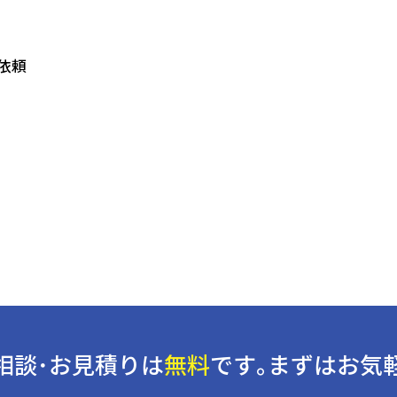
依頼
相談･お見積りは
無料
です｡
まずはお気