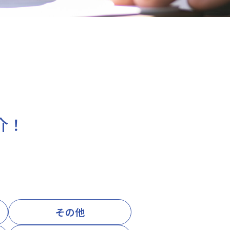
介！
その他