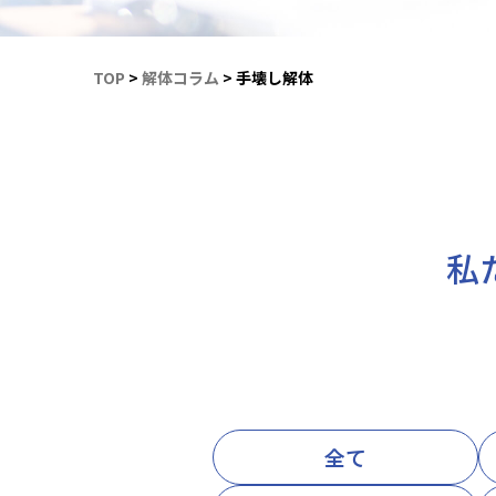
TOP
>
解体コラム
>
手壊し解体
私
全て