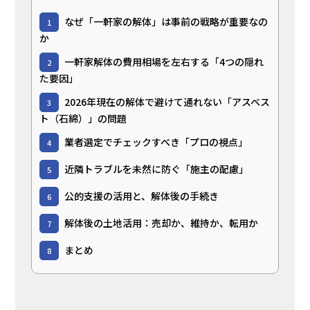
なぜ「一軒家の解体」は事前の戦略が重要なの
1
か
一軒家解体の費用相場を左右する「4つの隠れ
2
た要因」
2026年現在の解体で避けて通れない「アスベス
3
ト（石綿）」の問題
業者選定でチェックすべき「プロの視点」
4
近隣トラブルを未然に防ぐ「施主の配慮」
5
公的支援の活用と、解体後の手続き
6
解体後の土地活用：売却か、維持か、転用か
7
まとめ
8